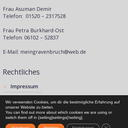
Frau Asuman Demir
Telefon: 01520 – 2317528
Frau Petra Burkhard-Ost
Telefon: 06102 – 52837
E-Mail: meingravenbruch@web.de
Rechtliches
Impressum
Disclaimer
Wir verwenden Cookies, um dir die bestmögliche Erfahrung auf
unserer Website zu bieten.
Datenschutz
You can find out more about which cookies we are using or
switch them off in {setting]settings{/setting].
© 2026 Mein Gravenbruch. Created with ❤ using
GDPR Cooki