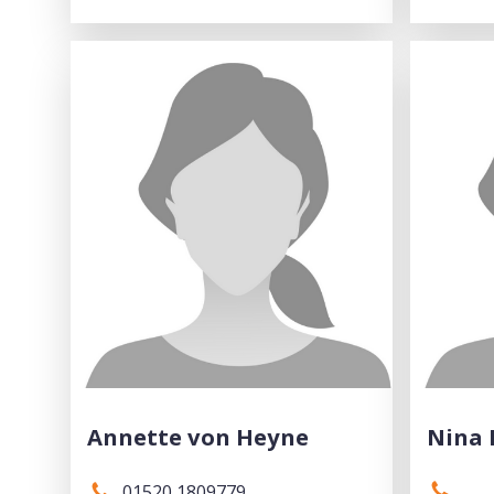
Annette von Heyne
Nina 
01520 1809779