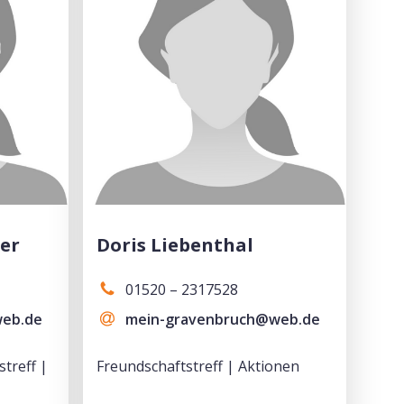
ser
Doris Liebenthal
01520 – 2317528
web.de
mein-gravenbruch@web.de
treff |
Freundschaftstreff | Aktionen