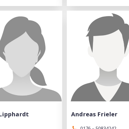
Lipphardt
Andreas Frieler
0176 – 50834242