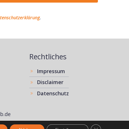
tenschutzerklärung
.
Rechtliches
Impressum
Disclaimer
Datenschutz
b.de
GDPR Cookie-Ban