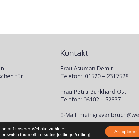
Kontakt
in
Frau Asuman Demir
schen für
Telefon: 01520 – 2317528
Frau Petra Burkhard-Ost
Telefon: 06102 – 52837
E-Mail: meingravenbruch@we
ung auf unserer Website zu bieten.
Akzeptieren
 switch them off in {setting]settings{/setting].
sing WordPress and
Kubio